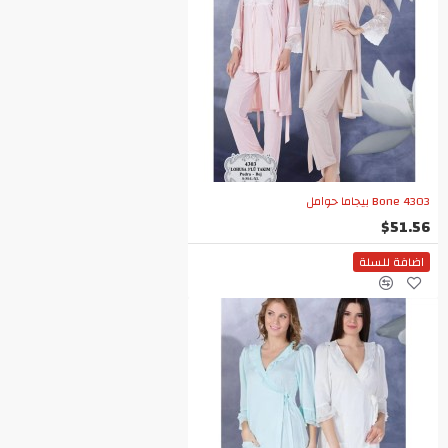
Bone 4303 بيجاما حوامل
$51.56
اضافة للسلة