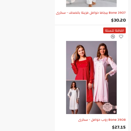
Bone 3907 بيجاما حوامل مزينة بالصدف - سكري
$30.20
اضافة للسلة
Bone 3908 روب حوامل - سكري
$27.15