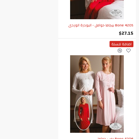
Bone 4205 بيجاما حوامل - البودرة الوردي
$27.15
اضافة للسلة
Bone 4206 روب حوامل