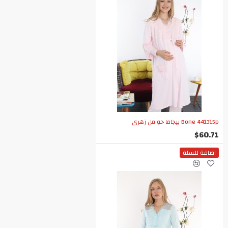
Bone 441315p بيجاما حوامل زهري
$60.71
اضافة للسلة