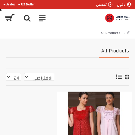
دخول
تسجيل
Arabic
US Dollar
0
All Products
All Products