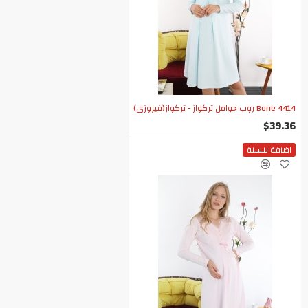
Bone 4414 روب حوامل تركواز - تركواز(فيروزي)
$39.36
اضافة للسلة