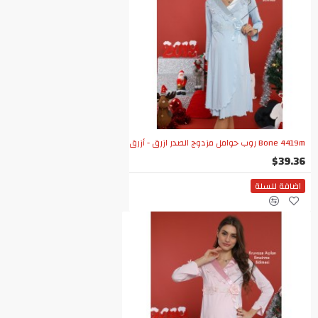
Bone 4419m روب حوامل مزدوج الصدر ازرق - أزرق
$39.36
اضافة للسلة