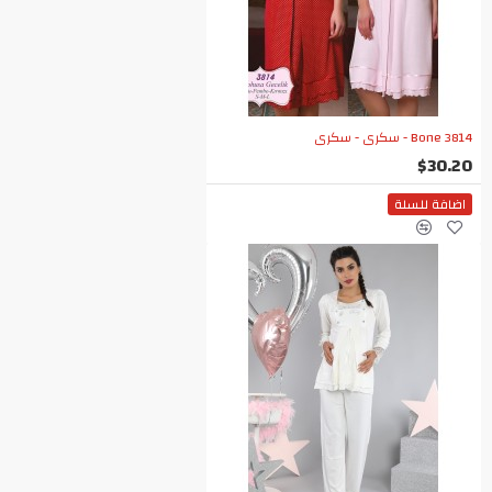
Bone 3814 - سكري - سكري
$30.20
اضافة للسلة