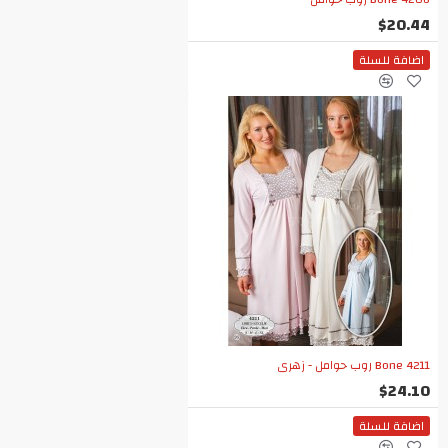
$20.44
اضافة للسلة
Bone 4211 روب حوامل - زهري
$24.10
اضافة للسلة