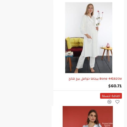
Bone 441820e بيجاما حوامل بيج فاتح
$60.71
اضافة للسلة