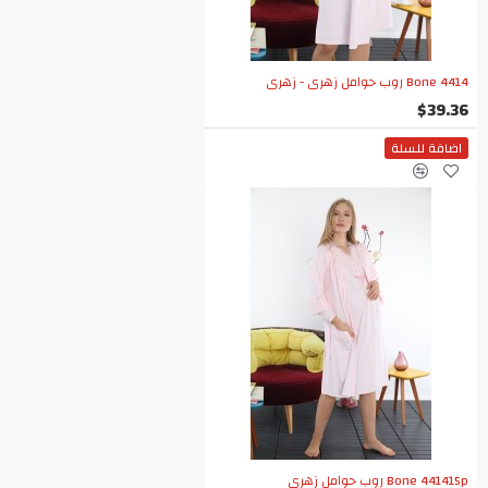
Bone 4414 روب حوامل زهري - زهري
$39.36
اضافة للسلة
Bone 441415p روب حوامل زهري