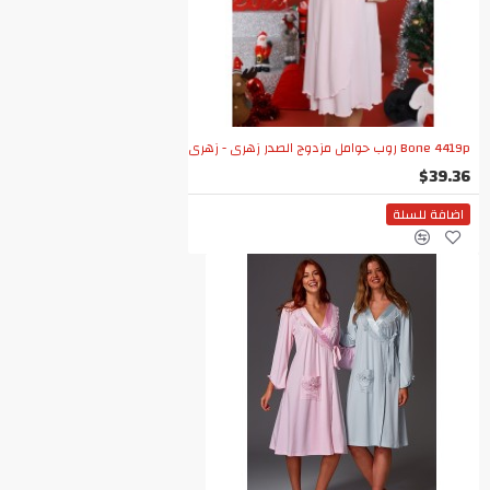
Bone 4419p روب حوامل مزدوج الصدر زهري - زهري
$39.36
اضافة للسلة