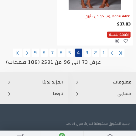
Bone 4420 روب حوامل - أزرق
$37.83
اضافة للسلة
9
8
7
6
5
4
3
2
1
عرض 73 الى 96 من 2591 (108 صفحات)
معلومات
المزيد لدينا
حسابي
تابعنا
جميع الحقوق محفوظة لماركا مول 2021.