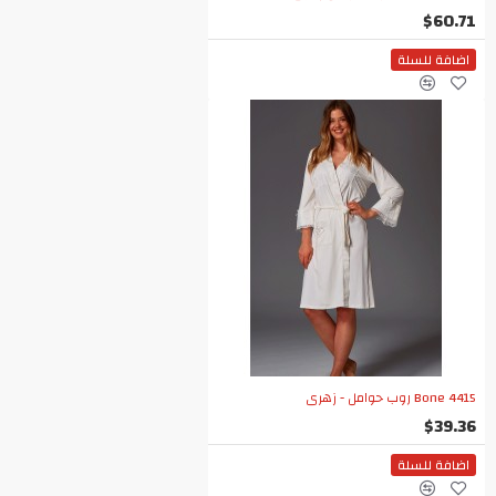
$60.71
اضافة للسلة
Bone 4415 روب حوامل - زهري
$39.36
اضافة للسلة