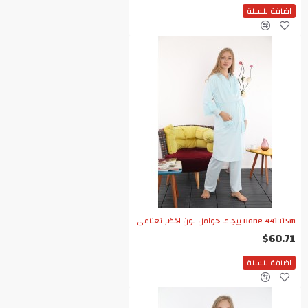
اضافة للسلة
Bone 441315m بيجاما حوامل لون اخضر نعناعي
$60.71
اضافة للسلة