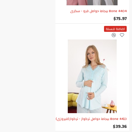
Bone 4404 بيجاما حوامل فرو - سكري
$75.97
اضافة للسلة
Bone 4413 بيجاما حوامل تركواز - تركواز(فيروزي)
$39.36