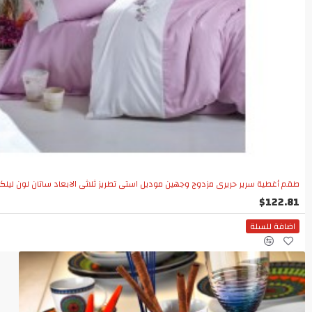
طقم أغطية سرير حريري مزدوج وجهين موديل استي تطريز ثلاثي الابعاد ساتان لون ليلكي -1832791-ZMB
$122.81
اضافة للسلة