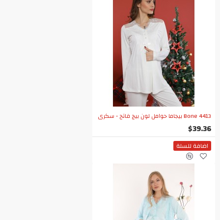
Bone 4413 بيجاما حوامل لون بيج فاتح - سكري
$39.36
اضافة للسلة