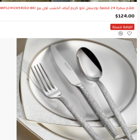
طقم سفرة 24 قطعة بورسلان نانو كريم ألياف الخشب لون بيج KTH-NNTS24Y2894010-BEJ
$124.00
اضافة للسلة