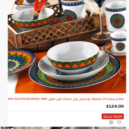
طقم سفرة 24 قطعة بورسلان بون باساك لون ملون KTH-ZG24Y24308982-RNK
$124.00
اضافة للسلة