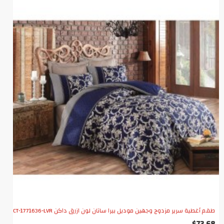
طقم أغطية سرير مزدوج وجهين موديل بيرا ساتان لون ازرق داكن CT-1771636-LVR
$73.68