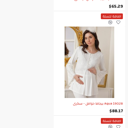
$65.29
اضافة للسلة
Aqua 19028 بيجاما حوامل - سكري
$88.17
اضافة للسلة