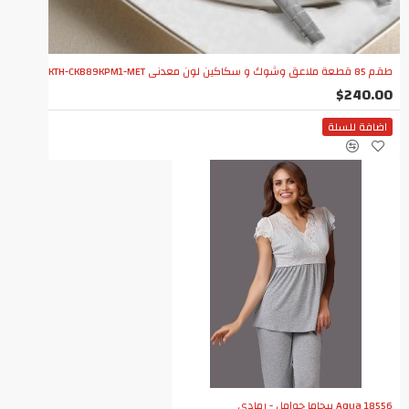
طقم 85 قطعة ملاعق وشوك و سكاكين لون معدني KTH-CKB89KPM1-MET
$240.00
اضافة للسلة
Aqua 18556 بيجاما حوامل - رمادي