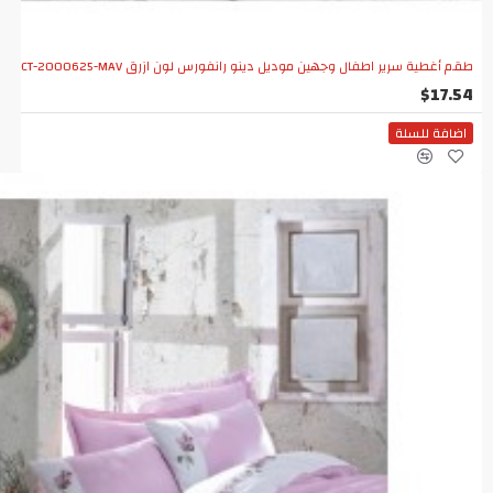
طقم أغطية سرير اطفال وجهين موديل دينو رانفورس لون ازرق CT-2000625-MAV
$17.54
اضافة للسلة