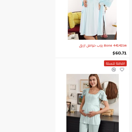
Bone 441415m روب حوامل ازرق
$60.71
اضافة للسلة