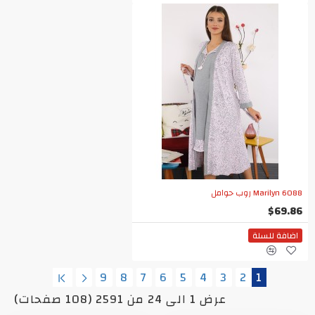
Marilyn 6088 روب حوامل
$69.86
اضافة للسلة
9
8
7
6
5
4
3
2
1
عرض 1 الى 24 من 2591 (108 صفحات)