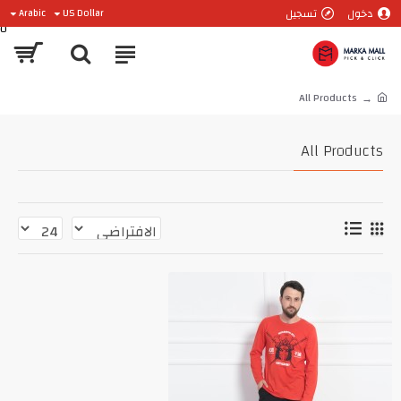
دخول
تسجيل
Arabic
US Dollar
0
All Products
All Products