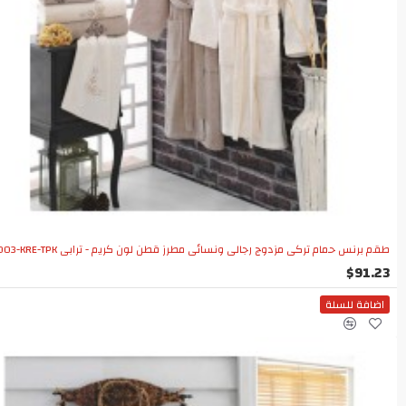
طقم برنس حمام تركي مزدوج رجالي ونسائي مطرز قطن لون كريم - ترابي CT-5501003-KRE-TPK
$91.23
اضافة للسلة