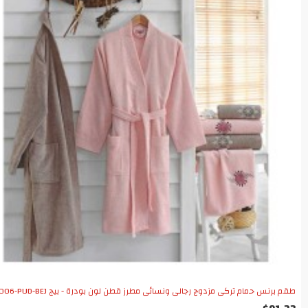
طقم برنس حمام تركي مزدوج رجالي ونسائي مطرز قطن لون بودرة - بيج CT-5501006-PUD-BEJ