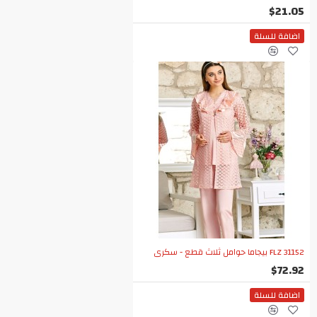
$21.05
اضافة للسلة
FLZ 31152 بيجاما حوامل ثلاث قطع - سكري
$72.92
اضافة للسلة