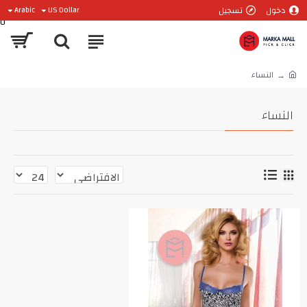
دخول
تسجيل
Arabic
US Dollar
0
النساء
النساء