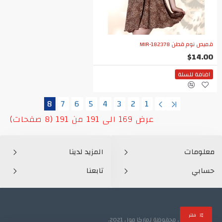
قميص نوم قطن MIR-182378
$14.00
اضافة للسلة
8
7
6
5
4
3
2
1
عرض 169 الى 191 من 191 (8 صفحات)
معلومات
المزيد لدينا
حسابي
تابعنا
فلتر
جميع الحقوق محفوظة لماركا مول 2021.