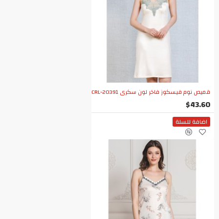
قميص نوم فيسكوز فاخر لون سكري CRL-20391
$43.60
اضافة للسلة