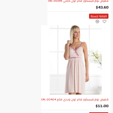
قميص نوم فيسكوز فاخر لون كحلي CRL-20396
$43.60
اضافة للسلة
قميص نوم فيسكوز فاخر لون وردي فاتح CRL-20404
$11.00