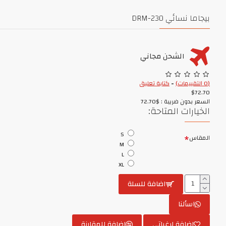
بيجاما نسائي DRM-230
الشحن مجاني
(0 التقييمات)
-
كتابة تعليق
$72.70
السعر بدون ضريبة : $72.70
الخيارات المتاحة:
S
المقاس
M
L
XL
اضافة للسلة
اسألنا
إضافة لرغباتي
اضافة للمقارنة