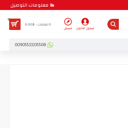
معلومات التوصيل
0
0 منتجات - $0.00
تسجيل الدخول
تسجيل
00905533335508