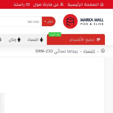
الصفحة الرئيسية
عن ماركا مول
راسلنا
الكل
كل شيء
جميع الأقسام
النساء
رجال
النساء
بيجاما نسائي DRM-230