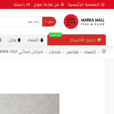
الصفحة الرئيسية
عن ماركا مول
راسلنا
الكل
كل شيء
جميع الأقسام
النساء
رجال
النساء
ملابس
فيزون
فيزون نسائي EMN-102