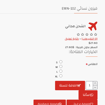
فيزون نسائي EMN-102
الشحن مجاني
(0 التقييمات)
-
كتابة تعليق
$27.60
السعر بدون ضريبة : $27.60
الخيارات المتاحة:
S
المقاس
M
L
XL
اضافة للسلة
اسألنا
إضافة لرغباتي
اضافة للمقارنة