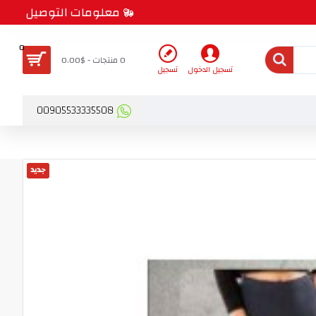
معلومات التوصيل
0
0 منتجات - $0.00
تسجيل الدخول
تسجيل
00905533335508
جديد