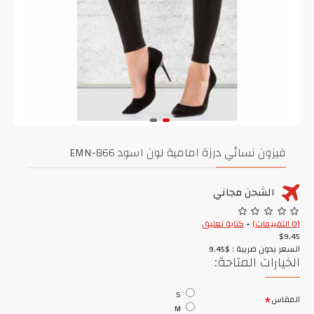
فيزون نسائي درزة امامية لون اسود EMN-866
الشحن مجاني
(0 التقييمات)
-
كتابة تعليق
$9.45
السعر بدون ضريبة : $9.45
الخيارات المتاحة:
S
المقاس
M