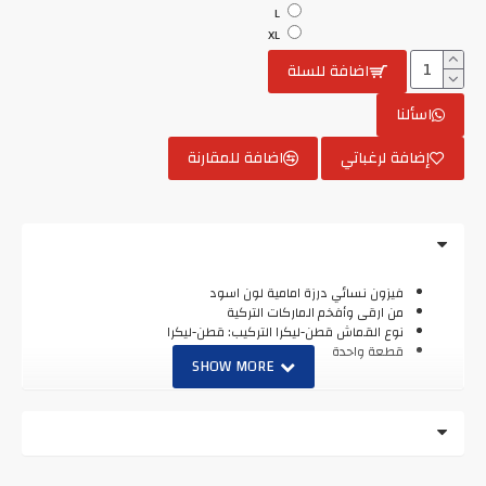
L
XL
اضافة للسلة
اسألنا
إضافة لرغباتي
اضافة للمقارنة
فيزون نسائي درزة امامية لون اسود
من ارقى وأفخم الماركات التركية
نوع القماش قطن-ليكرا التركيب: قطن-ليكرا
قطعة واحدة