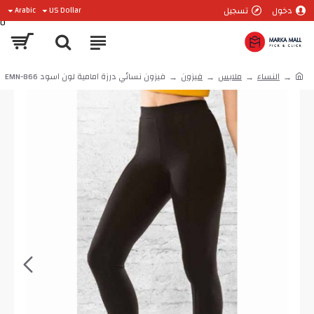
دخول
تسجيل
Arabic
US Dollar
0
النساء
ملابس
فيزون
فيزون نسائي درزة امامية لون اسود EMN-866