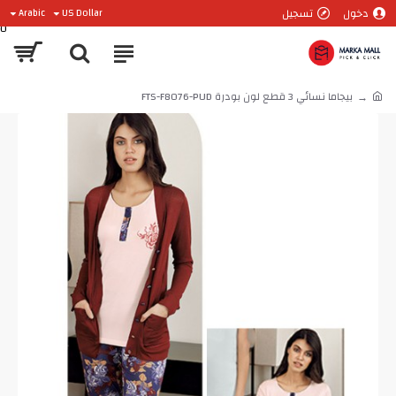
دخول
تسجيل
Arabic
US Dollar
0
بيجاما نسائي 3 قطع لون بودرة FTS-F8076-PUD