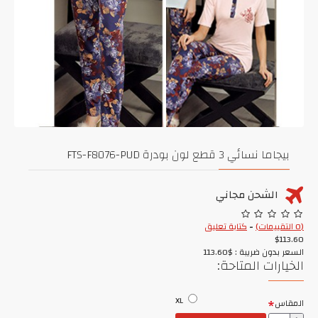
بيجاما نسائي 3 قطع لون بودرة FTS-F8076-PUD
الشحن مجاني
(0 التقييمات)
-
كتابة تعليق
$113.60
السعر بدون ضريبة : $113.60
الخيارات المتاحة:
XL
المقاس