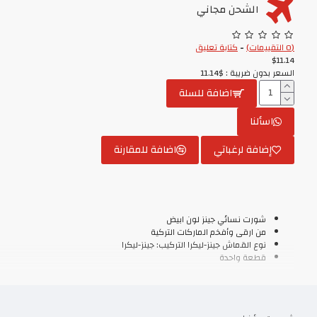
الشحن مجاني
(0 التقييمات)
-
كتابة تعليق
$11.14
السعر بدون ضريبة : $11.14
اضافة للسلة
اسألنا
إضافة لرغباتي
اضافة للمقارنة
شورت نسائي جينز لون ابيض
من ارقى وأفخم الماركات التركية
نوع القماش جينز-ليكرا التركيب: جينز-ليكرا
قطعة واحدة