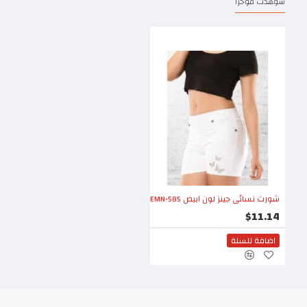
شوهدت مؤخرا
شورت نسائي جينز لون ابيض EMN-585
$11.14
اضافة للسلة