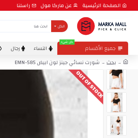
الصفحة الرئيسية
عن ماركا مول
راسلنا
الكل
كل شيء
جميع الأقسام
النساء
رجال
بحث
شورت نسائي جينز لون ابيض EMN-585
OUT OF STOCK