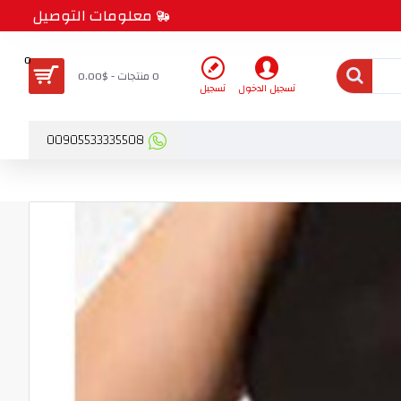
معلومات التوصيل
0
0 منتجات - $0.00
تسجيل الدخول
تسجيل
00905533335508