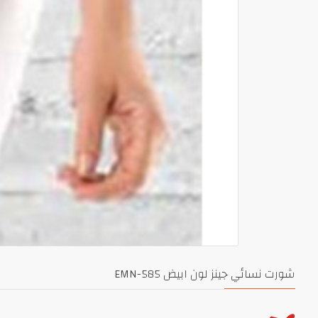
شورت نسائي جينز لون ابيض EMN-585