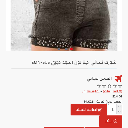
شورت نسائي جينز لون اسود حجري EMN-565
الشحن مجاني
(0 التقييمات)
-
كتابة تعليق
$14.01
السعر بدون ضريبة : $14.01
اضافة للسلة
اسألنا