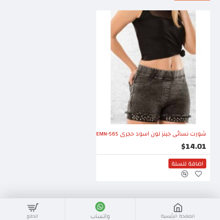
شورت نسائي جينز لون اسود حجري EMN-565
$14.01
اضافة للسلة
واتسآب
الصفحة الرئيسية
الدفع