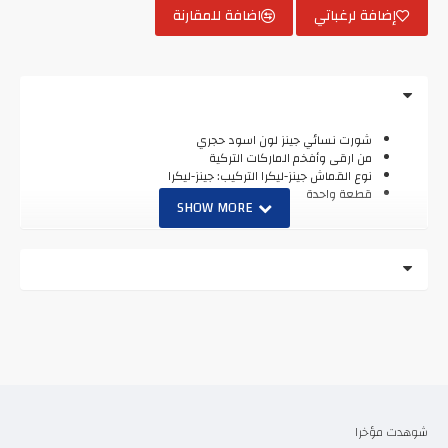
إضافة لرغباتي
اضافة للمقارنة
شورت نسائي جينز لون اسود حجري
من ارقى وأفخم الماركات التركية
نوع القماش جينز-ليكرا التركيب: جينز-ليكرا
قطعة واحدة
شوهدت مؤخرا