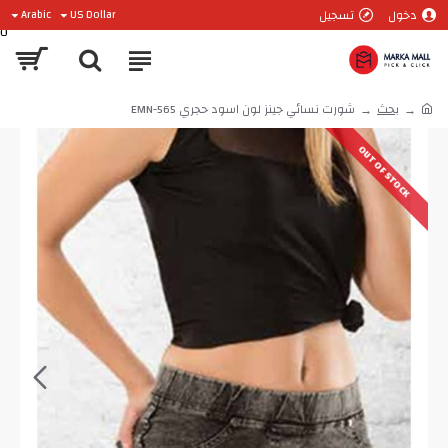
دخول
تسجيل
Arabic
US Dollar
0
بحث
شورت نسائي جينز لون اسود حجري EMN-565
OUT OF STOCK