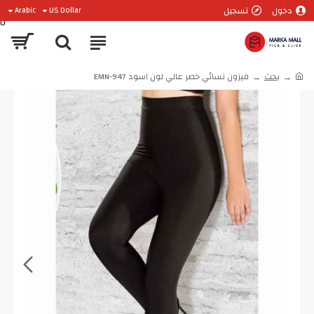
دخول
تسجيل
Arabic
US Dollar
0
بحث
فيزون نسائي خصر عالي لون اسود EMN-947