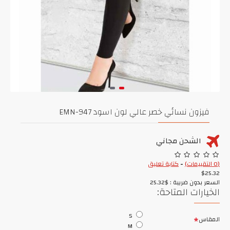
فيزون نسائي خصر عالي لون اسود EMN-947
الشحن مجاني
(0 التقييمات)
-
كتابة تعليق
$25.32
السعر بدون ضريبة : $25.32
الخيارات المتاحة:
S
المقاس
M