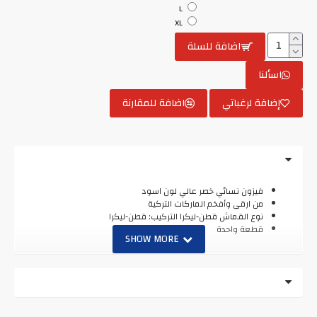
L
XL
اضافة للسلة
اسألنا
إضافة لرغباتي
اضافة للمقارنة
فيزون نسائي خصر عالي لون اسود
من ارقى وأفخم الماركات التركية
نوع القماش قطن-ليكرا التركيب: قطن-ليكرا
قطعة واحدة