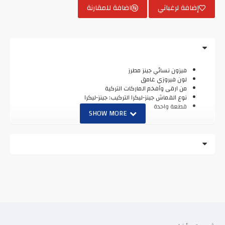
إضافة لرغباتي
اضافة للمقارنة
فيزون نسائي جينز مطرز
لون فيروزي غامق
من ارقى وأفخم الماركات التركية
نوع القماش جينز-ليكرا التركيب: جينز-ليكرا
قطعة واحدة