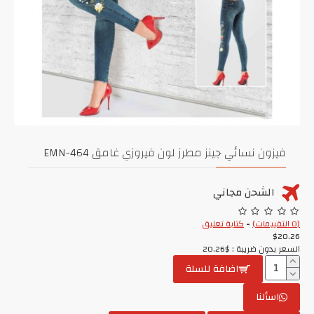
فيزون نسائي جينز مطرز لون فيروزي غامق EMN-464
الشحن مجاني
(0 التقييمات)
-
كتابة تعليق
$20.26
السعر بدون ضريبة : $20.26
اضافة للسلة
اسألنا