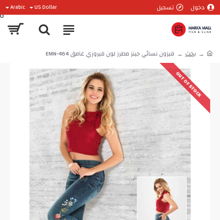
دخول
تسجيل
Arabic
US Dollar
0
بحث
فيزون نسائي جينز مطرز لون فيروزي غامق EMN-464
OUT OF STOCK