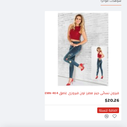
شوهدت مؤخرا
فيزون نسائي جينز مطرز لون فيروزي غامق EMN-464
$20.26
اضافة للسلة