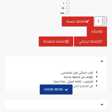
L
XL
XXL
اضافة للسلة
اسألنا
إضافة لرغباتي
اضافة للمقارنة
ثوب نسائي لون بنفسجي
مؤلف من قطعة واحدة
التركيب : 95% قطن , 5% ليكرا
من أفخم و أرقى الماركات التركية