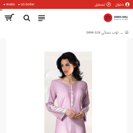
دخول
تسجيل
Arabic
US Dollar
0
ثوب نسائي DRM-328