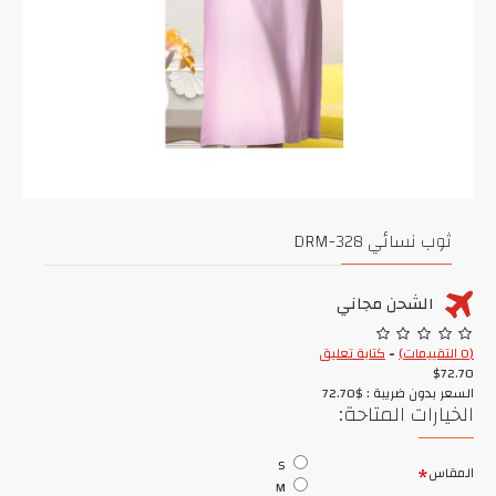
ثوب نسائي DRM-328
الشحن مجاني
(0 التقييمات)
-
كتابة تعليق
$72.70
السعر بدون ضريبة : $72.70
الخيارات المتاحة:
S
المقاس
M