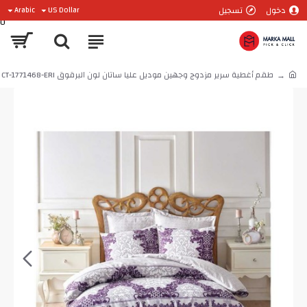
دخول
تسجيل
Arabic
US Dollar
0
طقم أغطية سرير مزدوج وجهين موديل عليا ساتان لون البرقوق CT-1771468-ERI