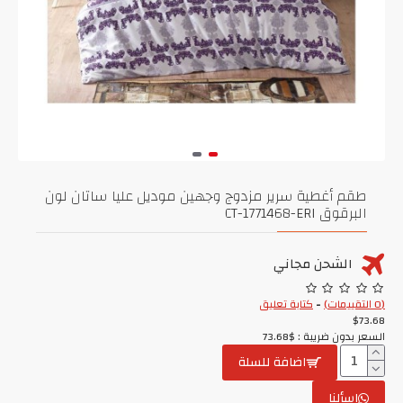
طقم أغطية سرير مزدوج وجهين موديل عليا ساتان لون
البرقوق CT-1771468-ERI
الشحن مجاني
(0 التقييمات)
-
كتابة تعليق
$73.68
السعر بدون ضريبة : $73.68
اضافة للسلة
اسألنا