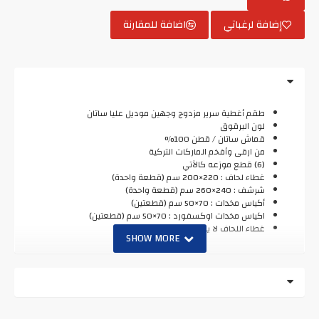
إضافة لرغباتي
اضافة للمقارنة
طقم أغطية سرير مزدوج وجهين موديل عليا ساتان
لون البرقوق
قماش ساتان / قطن 100%
من ارقى وأفخم الماركات التركية
(6) قطع موزعه كالآتي
غطاء لحاف : 220×200 سم (قطعة واحدة)
شرشف : 240×260 سم (قطعة واحدة)
أكياس مخدات : 70×50 سم (قطعتين)
اكياس مخدات اوكسفورد : 70×50 سم (قطعتين)
غطاء اللحاف لا يحتوي على حشوة