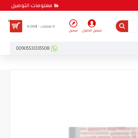
معلومات التوصيل
0
0 منتجات - $0.00
تسجيل الدخول
تسجيل
00905533335508