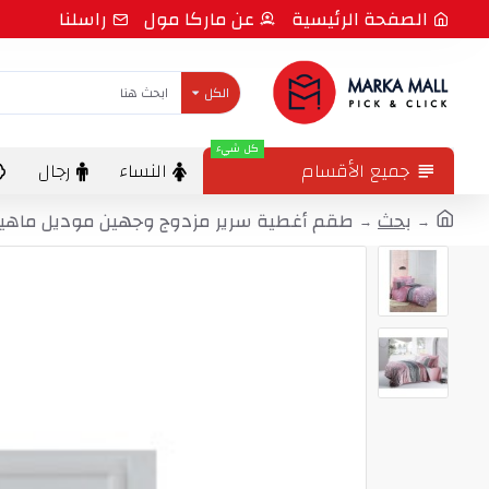
الصفحة الرئيسية
عن ماركا مول
راسلنا
الكل
كل شيء
جميع الأقسام
النساء
رجال
بحث
طقم أغطية سرير مزدوج وجهين موديل ماهيدفران ساتان