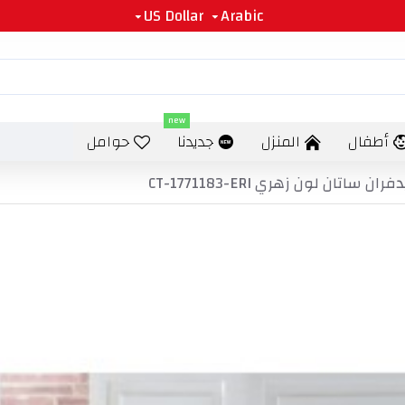
US Dollar
Arabic
new
أطفال
المنزل
جديدنا
حوامل
 لون زهري CT-1771183-ERI