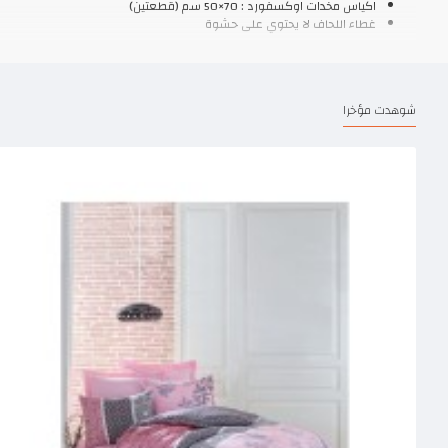
اكياس مخدات اوكسفورد : 70×50 سم (قطعتين)
غطاء اللحاف لا يحتوي على حشوة
شوهدت مؤخرا