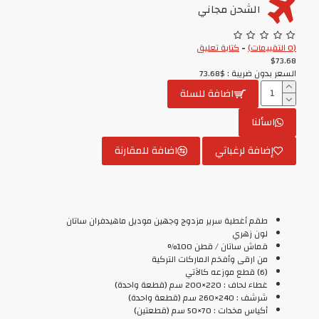
الشحن مجاني
(0 التقييمات)
-
كتابة تعليق
$73.68
السعر بدون ضريبة : $73.68
اضافة للسلة
اسألنا
إضافة لرغباتي
اضافة للمقارنة
طقم أغطية سرير مزدوج وجهين موديل ماهيدفران ساتان
لون زهري
قماش ساتان / قطن 100%
من ارقى وأفخم الماركات التركية
(6) قطع موزعه كالآتي
غطاء لحاف : 220×200 سم (قطعة واحدة)
شرشف : 240×260 سم (قطعة واحدة)
أكياس مخدات : 70×50 سم (قطعتين)