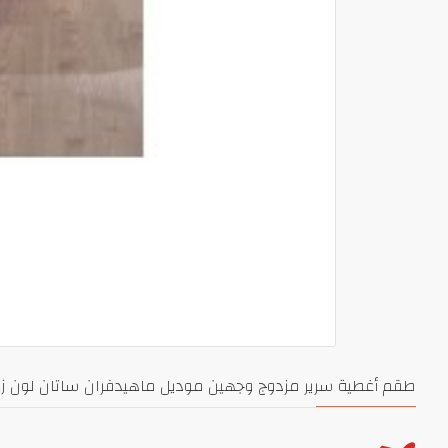
طقم أغطية سرير مزدوج وجهين موديل ماهيدفران ساتان لون زهري 71183-ERI