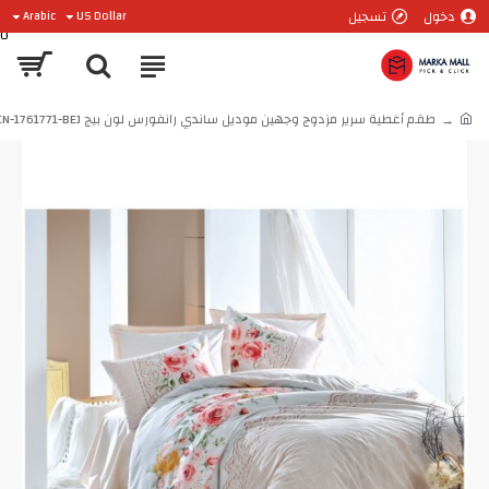
دخول
تسجيل
Arabic
US Dollar
0
طقم أغطية سرير مزدوج وجهين موديل ساندي رانفورس لون بيج CN-1761771-BEJ