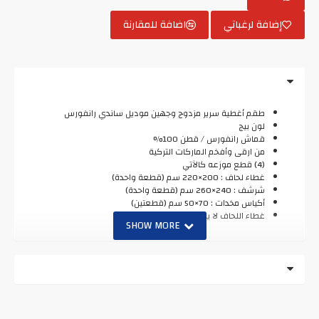
إضافة لرغباتي
اضافة للمقارنة
طقم أغطية سرير مزدوج وجهين موديل ساندي رانفورس
لون بيج
قماش رانفورس / قطن 100%
من ارقى وأفخم الماركات التركية
(4) قطع موزعه كالآتي
غطاء لحاف : 200×220 سم (قطعة واحدة)
شرشف : 240×260 سم (قطعة واحدة)
أكياس مخدات : 70×50 سم (قطعتين)
غطاء اللحاف لا يحتوي على حشوة