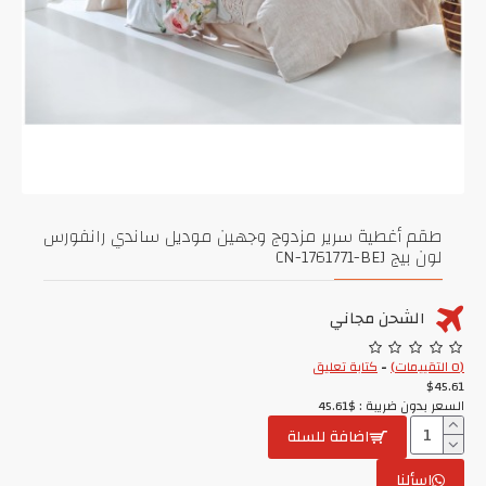
طقم أغطية سرير مزدوج وجهين موديل ساندي رانفورس
لون بيج CN-1761771-BEJ
الشحن مجاني
(0 التقييمات)
-
كتابة تعليق
$45.61
السعر بدون ضريبة : $45.61
اضافة للسلة
اسألنا