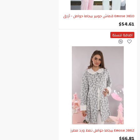
Emose 3810 قماش جوبير بيجاما حوامل - أزرق
$54.61
اضافة للسلة
Emose 3862 بيجاما حوامل نمط ورد مطرز
$66.81