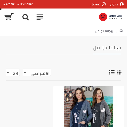
دخول
تسجيل
Arabic
US Dollar
0
بيجاما حوامل
بيجاما حوامل