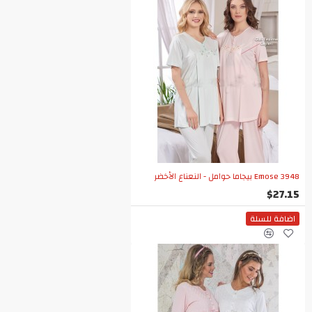
Emose 3948 بيجاما حوامل - النعناع الأخضر
$27.15
اضافة للسلة