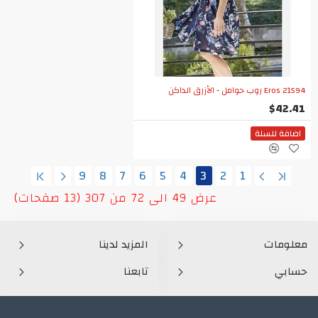
Eros 21594 روب حوامل - الأزرق الداكن
$42.41
اضافة للسلة
9
8
7
6
5
4
3
2
1
عرض 49 الى 72 من 307 (13 صفحات)
معلومات
المزيد لدينا
حسابي
تابعنا