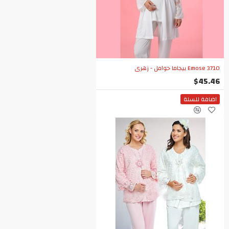
Emose 3710 بيجاما حوامل - زهري
$45.46
اضافة للسلة