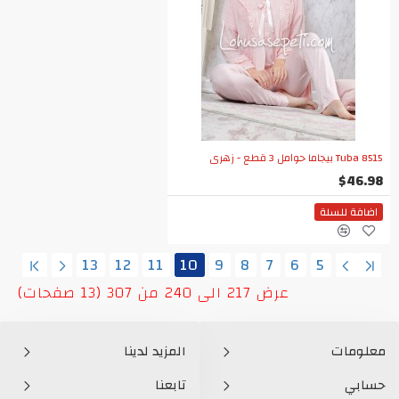
Tuba 8515 بيجاما حوامل 3 قطع - زهري
$46.98
اضافة للسلة
13
12
11
10
9
8
7
6
5
عرض 217 الى 240 من 307 (13 صفحات)
معلومات
المزيد لدينا
حسابي
تابعنا