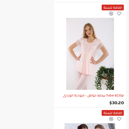
اضافة للسلة
Tuba 8231p بيجاما حوامل - البودرة الوردي
$30.20
اضافة للسلة