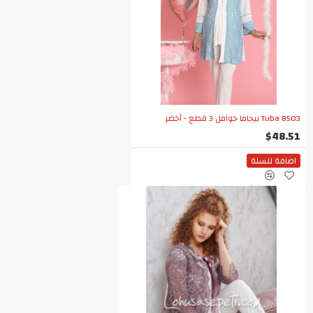
Tuba 8503 بيجاما حوامل 3 قطع - أخضر
$48.51
اضافة للسلة