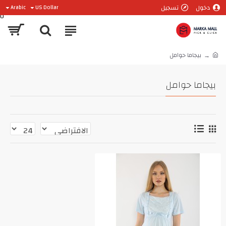
دخول
تسجيل
Arabic
US Dollar
0
بيجاما حوامل
بيجاما حوامل