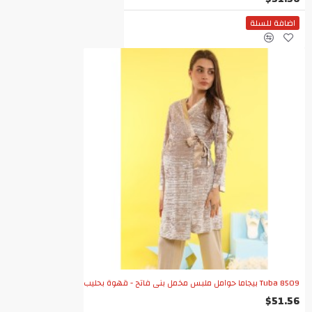
اضافة للسلة
Tuba 8509 بيجاما حوامل ملبس مخمل بني فاتح - قهوة بحليب
$51.56