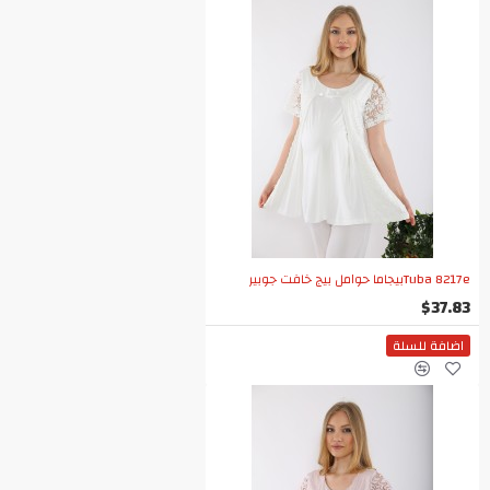
Tuba 8217eبيجاما حوامل بيج خافت جوبير
$37.83
اضافة للسلة