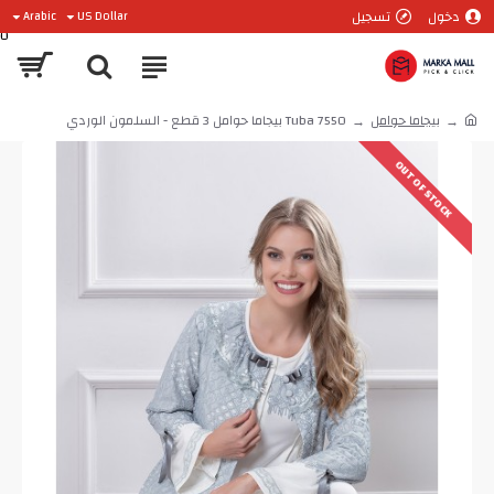
دخول
تسجيل
Arabic
US Dollar
0
بيجاما حوامل
Tuba 7550 بيجاما حوامل 3 قطع - السلمون الوردي
OUT OF STOCK