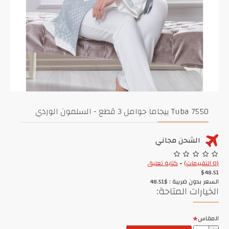
Tuba 7550 بيجاما حوامل 3 قطع - السلمون الوردي
الشحن مجاني
(0 التقييمات)
-
كتابة تعليق
$48.51
السعر بدون ضريبة : $48.51
الخيارات المتاحة:
المقاس