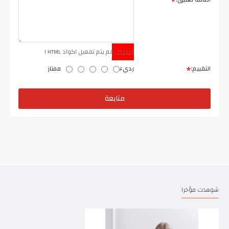
انتبه:
لم يتم تفعيل اكواد HTML !
التقييم:
رديء
ممتاز
متابعة
شوهدت مؤخرا