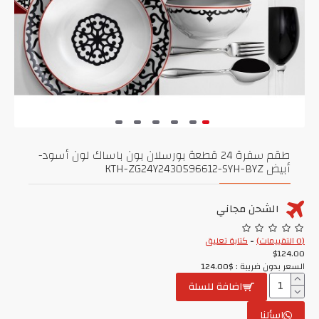
طقم سفرة 24 قطعة بورسلان بون باساك لون أسود-
أبيض KTH-ZG24Y2430596612-SYH-BYZ
الشحن مجاني
(0 التقييمات)
-
كتابة تعليق
$124.00
السعر بدون ضريبة : $124.00
اضافة للسلة
اسألنا