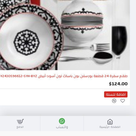
طقم سفرة 24 قطعة بورسلان بون باساك لون أسود-أبيض KTH-ZG24Y2430596612-SYH-BYZ
$124.00
اضافة للسلة
واتسآب
الصفحة الرئيسية
الدفع