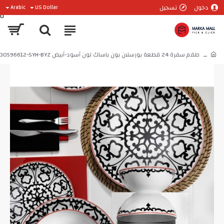
دخول
تسجيل
Arabic
US Dollar
0
طقم سفرة 24 قطعة بورسلان بون باساك لون أسود-أبيض KTH-ZG24Y2430596612-SYH-BYZ