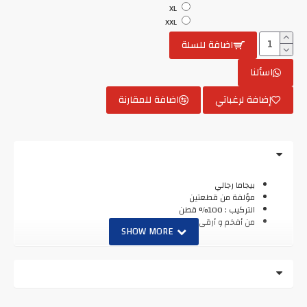
XL
XXL
اضافة للسلة
اسألنا
إضافة لرغباتي
اضافة للمقارنة
بيجاما رجالي
مؤلفة من قطعتين
التركيب : 100% قطن
من أفخم و أرقى الماركات التركية