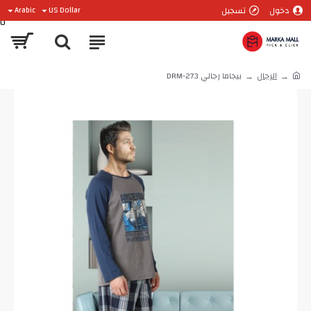
دخول
تسجيل
Arabic
US Dollar
0
الرجال
بيجاما رجالي DRM-273