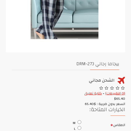
بيجاما رجالي DRM-273
الشحن مجاني
(0 التقييمات)
-
كتابة تعليق
$65.40
السعر بدون ضريبة : $65.40
الخيارات المتاحة:
M
المقاس
L