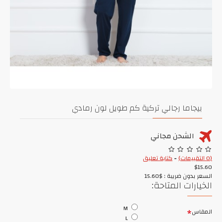
بيجاما رجالي تركية كم طويل لون رمادي
الشحن مجاني
(0 التقييمات)
-
كتابة تعليق
$15.60
السعر بدون ضريبة : $15.60
الخيارات المتاحة:
M
المقاس
L