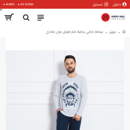
دخول
تسجيل
Arabic
US Dollar
0
بحث
بيجاما رجالي تركية كم طويل لون رمادي