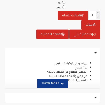
XL
XXL
اضافة للسلة
اسألنا
إضافة لرغباتي
اضافة للمقارنة
بيجاما رجالي تركية كم طويل
لون رمادي
القماش مصنوع من القطن 100%
من ارقى وأفخم الماركات التركية
طقم بيجامة مؤلف من قطعتين