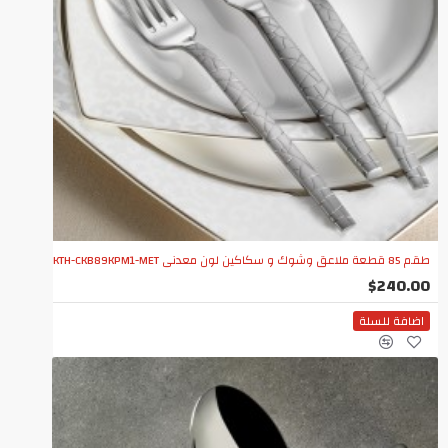
طقم 85 قطعة ملاعق وشوك و سكاكين لون معدني KTH-CKB89KPM1-MET
$240.00
اضافة للسلة