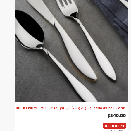
طقم 85 قطعة ملاعق وشوك و سكاكين لون معدني KTH-CKB89KPM6-MET
$240.00
اضافة للسلة