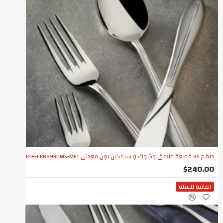
طقم 85 قطعة ملاعق وشوك و سكاكين لون معدني KTH-CKB89KPM5-MET
$240.00
اضافة للسلة