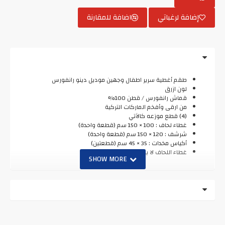
إضافة لرغباتي
اضافة للمقارنة
طقم أغطية سرير اطفال وجهين موديل دينو رانفورس
لون ازرق
قماش رانفورس / قطن 100%
من ارقى وأفخم الماركات التركية
(4) قطع موزعه كالآتي
غطاء لحاف : 100 × 150 سم (قطعة واحدة)
شرشف : 120 × 150 سم (قطعة واحدة)
أكياس مخدات : 35 × 45 سم (قطعتين)
غطاء اللحاف لا يحتوي على حشوة