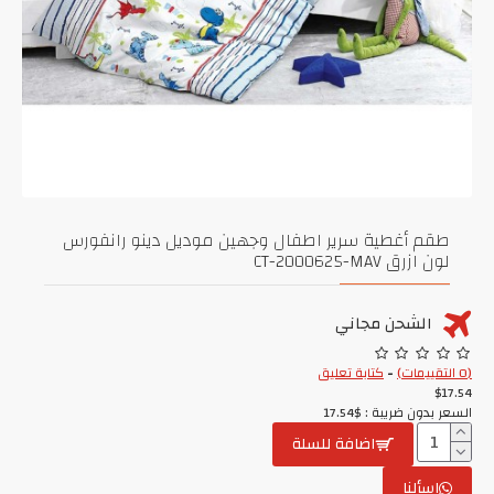
طقم أغطية سرير اطفال وجهين موديل دينو رانفورس
لون ازرق CT-2000625-MAV
الشحن مجاني
(0 التقييمات)
-
كتابة تعليق
$17.54
السعر بدون ضريبة : $17.54
اضافة للسلة
اسألنا