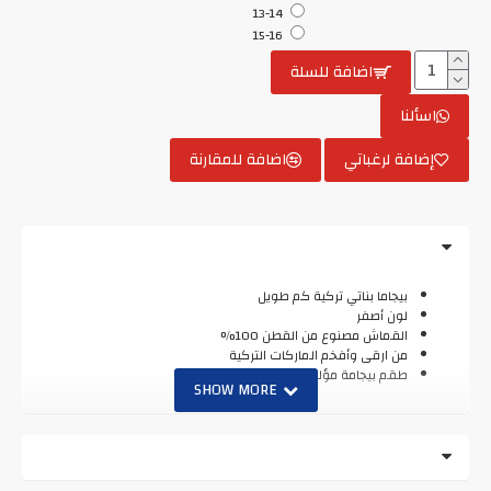
13-14
15-16
اضافة للسلة
اسألنا
إضافة لرغباتي
اضافة للمقارنة
بيجاما بناتي تركية كم طويل
لون أصفر
القماش مصنوع من القطن 100%
من ارقى وأفخم الماركات التركية
طقم بيجامة مؤلف من قطعتين