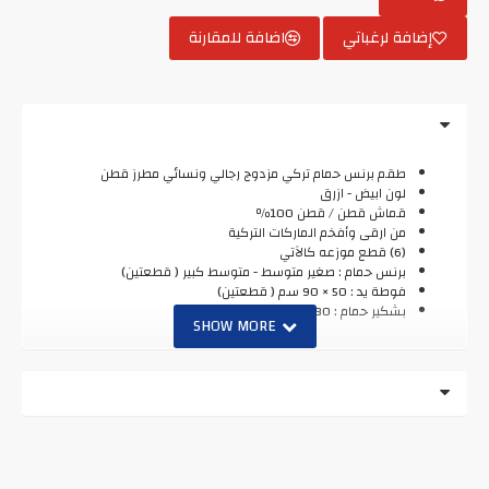
إضافة لرغباتي
اضافة للمقارنة
طقم برنس حمام تركي مزدوج رجالي ونسائي مطرز قطن
لون ابيض - ازرق
قماش قطن / قطن 100٪
من ارقى وأفخم الماركات التركية
(6) قطع موزعه كالآتي
برنس حمام : صغير متوسط - متوسط كبير ( قطعتين)
فوطة يد : 50 × 90 سم ( قطعتين)
بشكير حمام : 80 × 150 سم (قطعتين)