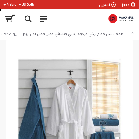
دخول
تسجيل
Arabic
US Dollar
0
طقم برنس حمام تركي مزدوج رجالي ونسائي مطرز قطن لون ابيض - ازرق CT-5501010-BYZ-MAV