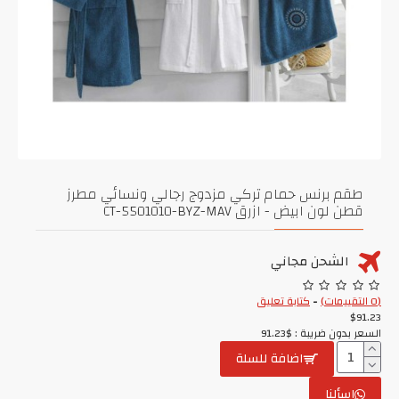
طقم برنس حمام تركي مزدوج رجالي ونسائي مطرز
قطن لون ابيض - ازرق CT-5501010-BYZ-MAV
الشحن مجاني
(0 التقييمات)
-
كتابة تعليق
$91.23
السعر بدون ضريبة : $91.23
اضافة للسلة
اسألنا