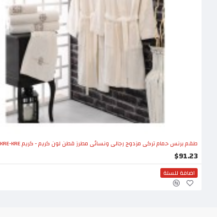
طقم برنس حمام تركي مزدوج رجالي ونسائي مطرز قطن لون كريم - كريم CT-5501001-KRE-KRE
$91.23
اضافة للسلة