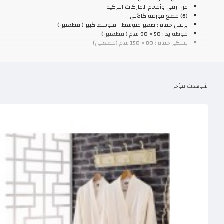
من ارقى وأفخم الماركات التركية
(6) قطع موزعه كالآتي
برنس حمام : صغير متوسط - متوسط كبير ( قطعتين)
فوطة يد : 50 × 90 سم ( قطعتين)
بشكير حمام : 80 × 150 سم (قطعتين)
شوهدت مؤخرا