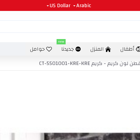
US Dollar
Arabic
new
أطفال
المنزل
جديدنا
حوامل
 كريم CT-5501001-KRE-KRE