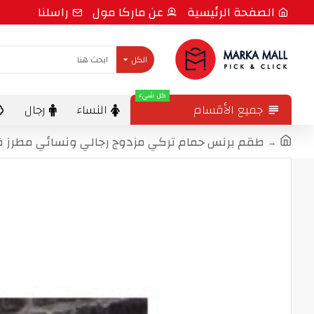
الصفحة الرئيسية
عن ماركا مول
راسلنا
الكل
كل شيء
جميع الأقسام
النساء
رجال
طقم برنس حمام تركي مزدوج رجالي ونسائي مطرز قطن لون كريم -