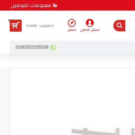
معلومات التوصيل
0
0 منتجات - $0.00
تسجيل الدخول
تسجيل
00905533335508