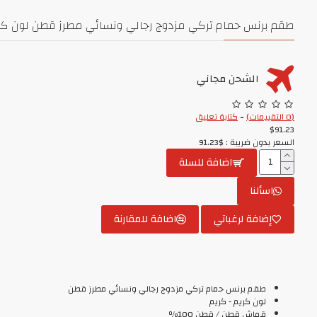
طقم برنس حمام تركي مزدوج رجالي ونسائي مطرز قطن لون كريم - كريم KRE-KRE
الشحن مجاني
(0 التقييمات)
-
كتابة تعليق
$91.23
السعر بدون ضريبة : $91.23
اضافة للسلة
اسألنا
إضافة لرغباتي
اضافة للمقارنة
طقم برنس حمام تركي مزدوج رجالي ونسائي مطرز قطن
لون كريم - كريم
قماش قطن / قطن 100٪