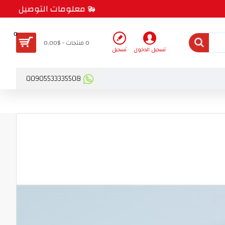
معلومات التوصيل
0
0 منتجات - $0.00
تسجيل الدخول
تسجيل
00905533335508