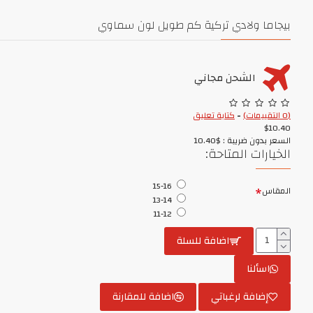
بيجاما ولادي تركية كم طويل لون سماوي
الشحن مجاني
(0 التقييمات)
-
كتابة تعليق
$10.40
السعر بدون ضريبة : $10.40
الخيارات المتاحة:
15-16
المقاس
13-14
11-12
اضافة للسلة
اسألنا
إضافة لرغباتي
اضافة للمقارنة