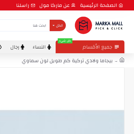
الصفحة الرئيسية
عن ماركا مول
راسلنا
الكل
كل شيء
جميع الأقسام
النساء
رجال
بيجاما ولادي تركية كم طويل لون سماوي