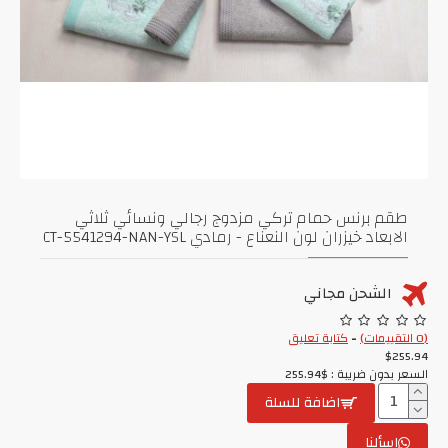
طقم برنس حمام تركي مزدوج رجالي ونسائي ثلاثي
الابعاد خيزران لون النعناع - رمادي CT-5541294-NAN-YSL
الشحن مجاني
(0 التقييمات)
-
كتابة تعليق
$255.94
السعر بدون ضريبة : $255.94
اضافة للسلة
اسألنا