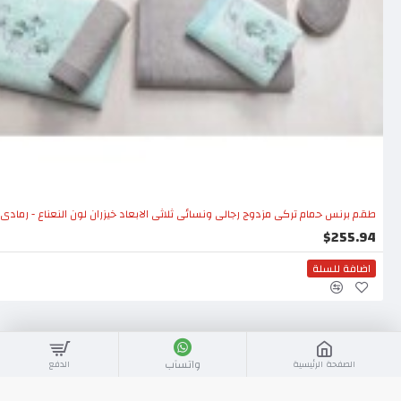
طقم برنس حمام تركي مزدوج رجالي ونسائي ثلاثي الابعاد خيزران لون النعناع - رمادي CT-5541294-NAN-YSL
$255.94
اضافة للسلة
واتسآب
الصفحة الرئيسية
الدفع