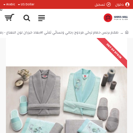
دخول
تسجيل
Arabic
US Dollar
0
طقم برنس حمام تركي مزدوج رجالي ونسائي ثلاثي الابعاد خيزران لون النعناع - رمادي 41294-NAN-YSL
OUT OF STOCK