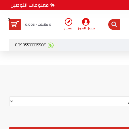
معلومات التوصيل
0
0 منتجات - $0.00
تسجيل الدخول
تسجيل
00905533335508