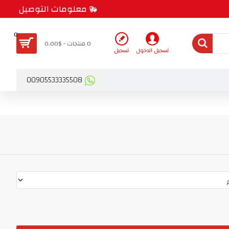
معلومات التوصيل
0
0 منتجات - $0.00
تسجيل الدخول
تسجيل
00905533335508