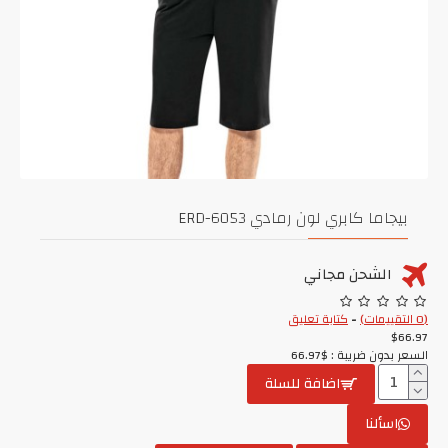
بيجاما كابري لون رمادي ERD-6053
الشحن مجاني
(0 التقييمات)
-
كتابة تعليق
$66.97
السعر بدون ضريبة : $66.97
اضافة للسلة
اسألنا