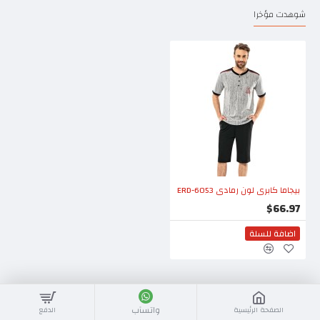
شوهدت مؤخرا
بيجاما كابري لون رمادي ERD-6053
$66.97
اضافة للسلة
واتسآب
الصفحة الرئيسية
الدفع