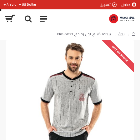
دخول
تسجيل
Arabic
US Dollar
0
بحث
بيجاما كابري لون رمادي ERD-6053
OUT OF STOCK