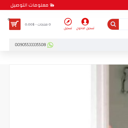
معلومات التوصيل
0
0 منتجات - $0.00
تسجيل الدخول
تسجيل
00905533335508