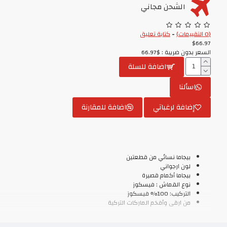
الشحن مجاني
(0 التقييمات)
-
كتابة تعليق
$66.97
السعر بدون ضريبة : $66.97
اضافة للسلة
اسألنا
إضافة لرغباتي
اضافة للمقارنة
بيجاما نسائي من قطعتين
لون ارجواني
بيجاما أكمام قصيرة
نوع القماش : فيسكوز
التركيب: 100% فيسكوز
من ارقى وأفخم الماركات التركية