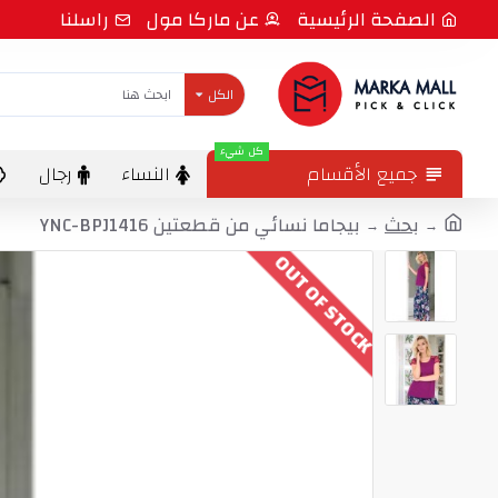
الصفحة الرئيسية
عن ماركا مول
راسلنا
الكل
كل شيء
جميع الأقسام
النساء
رجال
بحث
بيجاما نسائي من قطعتين YNC-BPJ1416
OUT OF STOCK