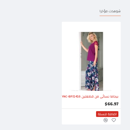
شوهدت مؤخرا
بيجاما نسائي من قطعتين YNC-BPJ1416
$66.97
اضافة للسلة