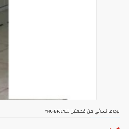
بيجاما نسائي من قطعتين YNC-BPJ1416