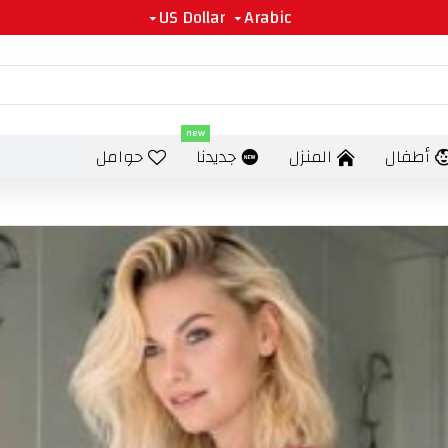
US Dollar
Arabic
new
أطفال
المنزل
جديدنا
حوامل