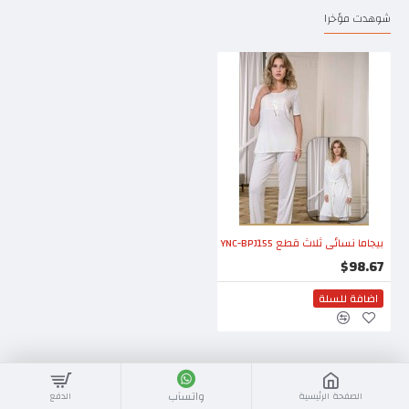
شوهدت مؤخرا
بيجاما نسائي ثلاث قطع YNC-BPJ155
$98.67
اضافة للسلة
واتسآب
الصفحة الرئيسية
الدفع