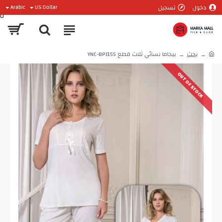
دخول
تسجيل
Arabic
US Dollar
0
بحث
بيجاما نسائي ثلاث قطع YNC-BPJ155
OUT OF STOCK