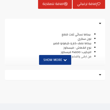
إضافة لرغباتي
اضافة للمقارنة
بيجاما نسائي ثلاث قطع
لون سكري
بيجاما نصف كم و كيمونو قصير
نوع القماش : فيسكوز
التركيب: 100% فيسكوز
من ارقى وأفخم الماركات التركية