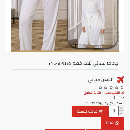
بيجاما نسائي ثلاث قطع YNC-BPJ155
الشحن مجاني
(0 التقييمات)
-
كتابة تعليق
$98.67
السعر بدون ضريبة : $98.67
اضافة للسلة
اسألنا