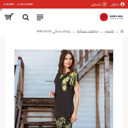
دخول
تسجيل
Arabic
US Dollar
0
النساء
بيجامات نسائية
بيجاما نسائي VPR-5026