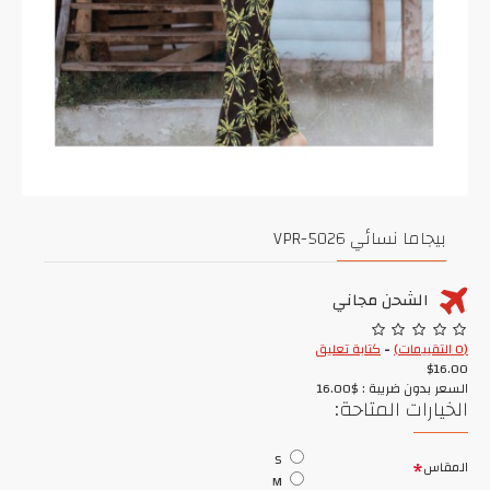
بيجاما نسائي VPR-5026
الشحن مجاني
(0 التقييمات)
-
كتابة تعليق
$16.00
السعر بدون ضريبة : $16.00
الخيارات المتاحة:
S
المقاس
M