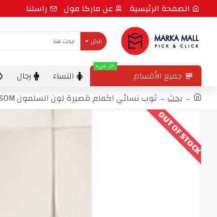
الصفحة الرئيسية
عن ماركا مول
راسلنا
الكل
كل شيء
جميع الأقسام
النساء
رجال
بحث
ثوب نسائي اكمام قصيرة لون السلمون FTS-F8007-SOM
OUT OF STOCK