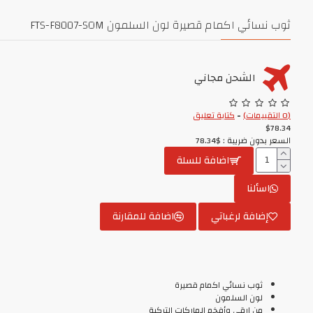
ثوب نسائي اكمام قصيرة لون السلمون FTS-F8007-SOM
الشحن مجاني
(0 التقييمات)
-
كتابة تعليق
$78.34
السعر بدون ضريبة : $78.34
اضافة للسلة
اسألنا
إضافة لرغباتي
اضافة للمقارنة
ثوب نسائي اكمام قصيرة
لون السلمون
من ارقى وأفخم الماركات التركية