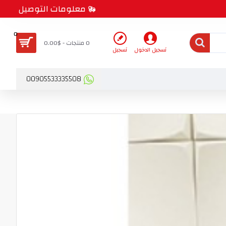
معلومات التوصيل
0
0 منتجات - $0.00
تسجيل الدخول
تسجيل
00905533335508