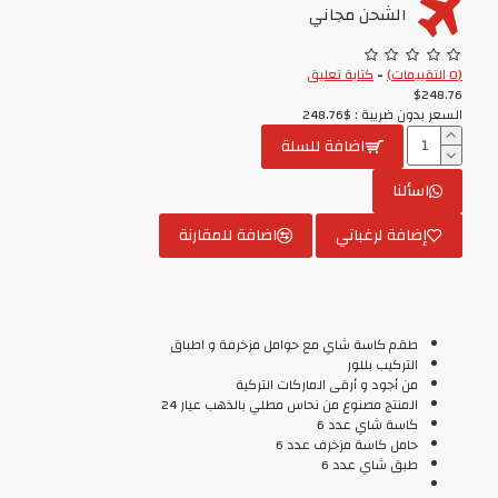
الشحن مجاني
(0 التقييمات)
-
كتابة تعليق
$248.76
السعر بدون ضريبة : $248.76
اضافة للسلة
اسألنا
إضافة لرغباتي
اضافة للمقارنة
طقم كاسة شاي مع حوامل مزخرفة و اطباق
التركيب بللور
من أجود و أرقى الماركات التركية
المنتج مصنوع من نحاس مطلي بالذهب عيار 24
كاسة شاي عدد 6
حامل كاسة مزخرف عدد 6
طبق شاي عدد 6