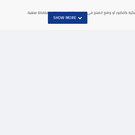
ئية كالكلور أو وضع المنتج في آلة غسالة الصحون فتعد الكفالة ملغية.