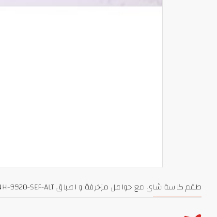
طقم كاسة شاي مع حوامل مزخرفة و اطباق INH-9920-SEF-ALT