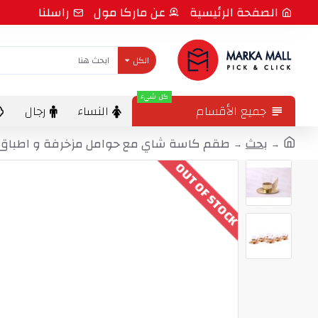
الصفحة الرئيسية
عن ماركا مول
راسلنا
الكل
كل شيء
جميع الأقسام
النساء
رجال
بحث
طقم كاسة شاي مع حوامل مزخرفة و اطباق NH-9920-SEF-ALT
OUT OF STOCK