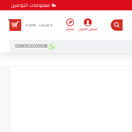
معلومات التوصيل
0
0 منتجات - $0.00
تسجيل الدخول
تسجيل
00905533335508