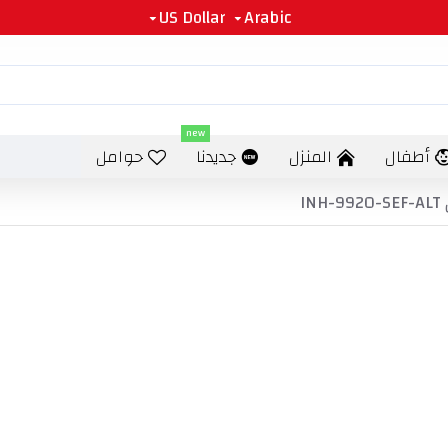
US Dollar
Arabic
new
أطفال
المنزل
جديدنا
حوامل
I