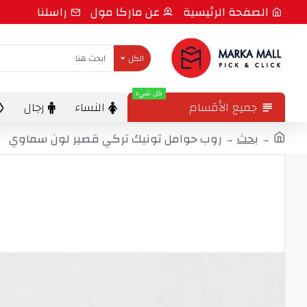
الصفحة الرئيسية
عن ماركا مول
راسلنا
الكل
كل شيء
جميع الأقسام
النساء
رجال
بحث
روب حوامل تونيك تركي قصير لون سماوي