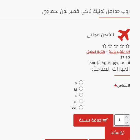
روب حوامل تونيك تركي قصير لون سماوي
الشحن مجاني
(0 التقييمات)
-
كتابة تعليق
$7.80
السعر بدون ضريبة : $7.80
الخيارات المتاحة:
S
المقاس
M
L
XL
XXL
اضافة للسلة
اسألنا