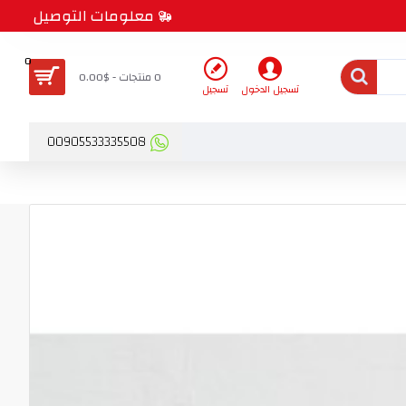
معلومات التوصيل
0
0 منتجات - $0.00
تسجيل الدخول
تسجيل
00905533335508