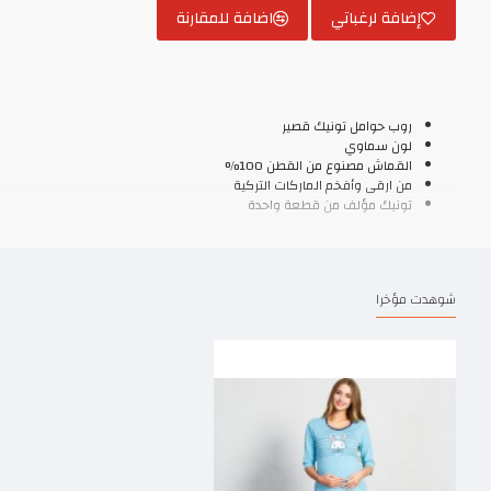
إضافة لرغباتي
اضافة للمقارنة
روب حوامل تونيك قصير
لون سماوي
القماش مصنوع من القطن 100%
من ارقى وأفخم الماركات التركية
تونيك مؤلف من قطعة واحدة
شوهدت مؤخرا