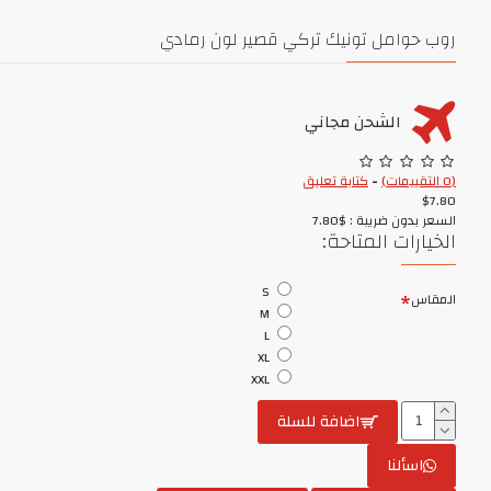
روب حوامل تونيك تركي قصير لون رمادي
الشحن مجاني
(0 التقييمات)
-
كتابة تعليق
$7.80
السعر بدون ضريبة : $7.80
الخيارات المتاحة:
S
المقاس
M
L
XL
XXL
اضافة للسلة
اسألنا