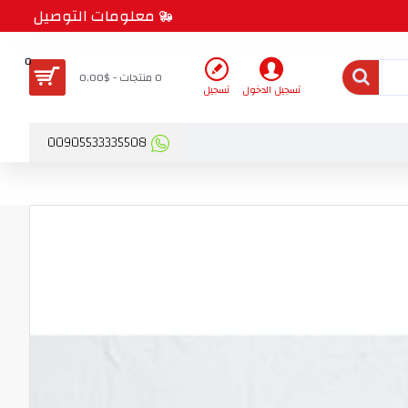
معلومات التوصيل
0
0 منتجات - $0.00
تسجيل الدخول
تسجيل
00905533335508