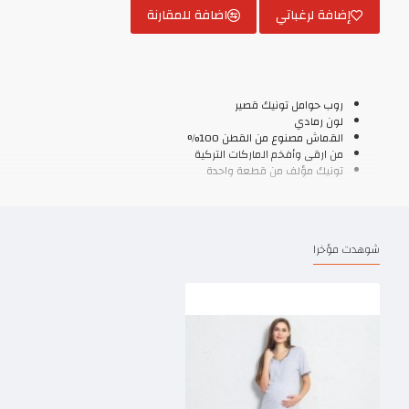
إضافة لرغباتي
اضافة للمقارنة
روب حوامل تونيك قصير
لون رمادي
القماش مصنوع من القطن 100%
من ارقى وأفخم الماركات التركية
تونيك مؤلف من قطعة واحدة
شوهدت مؤخرا