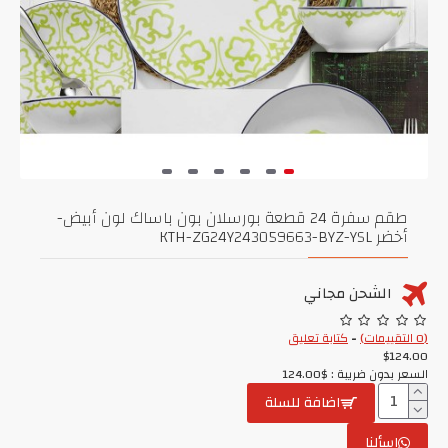
طقم سفرة 24 قطعة بورسلان بون باساك لون أبيض-
أخضر KTH-ZG24Y243059663-BYZ-YSL
الشحن مجاني
(0 التقييمات)
-
كتابة تعليق
$124.00
السعر بدون ضريبة : $124.00
اضافة للسلة
اسألنا