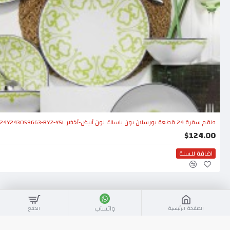
طقم سفرة 24 قطعة بورسلان بون باساك لون أبيض-أخضر KTH-ZG24Y243059663-BYZ-YSL
$124.00
اضافة للسلة
واتسآب
الصفحة الرئيسية
الدفع