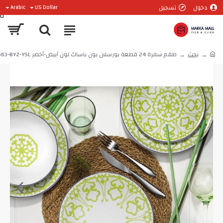
دخول
تسجيل
Arabic
US Dollar
0
بحث
طقم سفرة 24 قطعة بورسلان بون باساك لون أبيض-أخضر KTH-ZG24Y243059663-BYZ-YSL