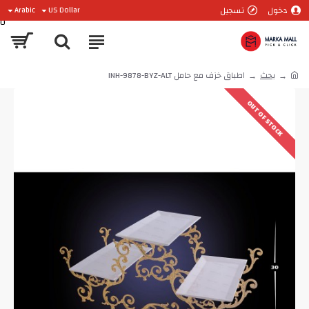
دخول
تسجيل
Arabic
US Dollar
0
بحث
اطباق خزف مع حامل INH-9878-BYZ-ALT
OUT OF STOCK