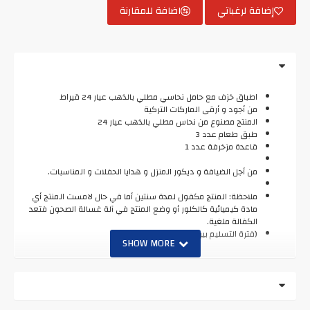
إضافة لرغباتي
اضافة للمقارنة
اطباق خزف مع حامل نحاسي مطلي بالذهب عيار 24 قيراط
من أجود و أرقى الماركات التركية
المنتج مصنوع من نحاس مطلي بالذهب عيار 24
طبق طعام عدد 3
قاعدة مزخرفة عدد 1
من أجل الضيافة و ديكور المنزل و هدايا الحفلات و المناسبات.
ملاحظة: المنتج مكفول لمدة سنتين أما في حال لامست المنتج أي
مادة كيميائية كالكلور أو وضع المنتج في آلة غسالة الصحون فتعد
الكفالة ملغية.
(فترة التسليم بين 20 إلى 25 يوما)