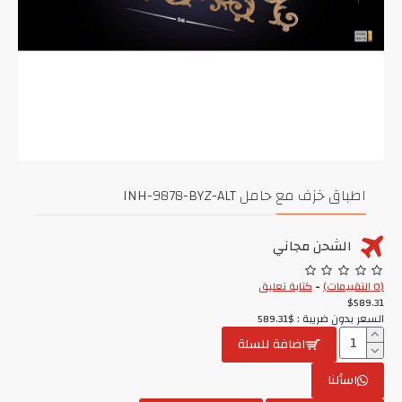
اطباق خزف مع حامل INH-9878-BYZ-ALT
الشحن مجاني
(0 التقييمات)
-
كتابة تعليق
$589.31
السعر بدون ضريبة : $589.31
اضافة للسلة
اسألنا