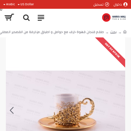
دخول
تسجيل
Arabic
US Dollar
0
بحث
طقم قنجان قهوة خزف مع حوامل و اطباق مزخرفة من القصدير المطلي بالذهب ALT-BHZ
OUT OF STOCK