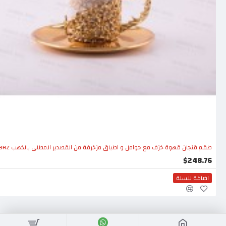
طقم قنجان قهوة خزف مع حوامل و اطباق مزخرفة من القصدير المطلي بالذهب INH-9918-ALT-BHZ
$248.76
اضافة للسلة