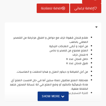
إضافة لرغباتي
اضافة للمقارنة
طقم قنجان قهوة خزف مع حوامل و اطباق مزخرفة من القصدير
المطلي بالذهب
من أجود و أرقى الماركات التركية
المنتج مصنوع من قصدير و نحاس
6 فنجان خزف
حامل فنجان عدد 6
طبق فنجان عدد 6
من أجل الضيافة و ديكور المنزل و هدايا الحفلات و المناسبات.
ملاحظة: المنتج مكفول لمدة سنتين أما في حال لامست المنتج أي
مادة كيميائية كالكلور أو وضع المنتج في آلة غسالة الصحون فتعد
الكفالة ملغية.
(فترة التسليم بين 20 إلى 25 يوما)