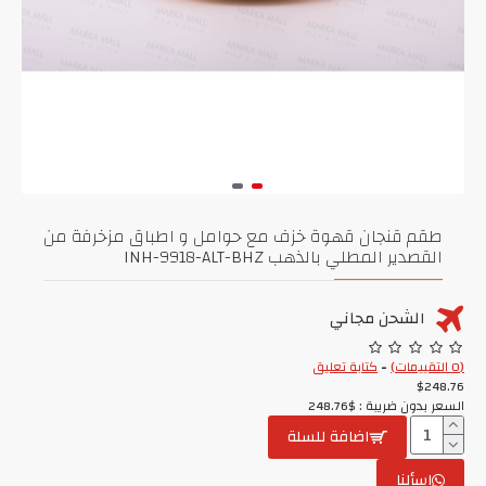
طقم قنجان قهوة خزف مع حوامل و اطباق مزخرفة من
القصدير المطلي بالذهب INH-9918-ALT-BHZ
الشحن مجاني
(0 التقييمات)
-
كتابة تعليق
$248.76
السعر بدون ضريبة : $248.76
اضافة للسلة
اسألنا