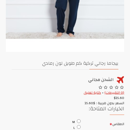
بيجاما رجالي تركية كم طويل لون رمادي
الشحن مجاني
(0 التقييمات)
-
كتابة تعليق
$15.60
السعر بدون ضريبة : $15.60
الخيارات المتاحة:
M
المقاس
L