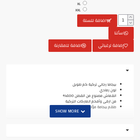
XL
XXL
اضافة للسلة
اسألنا
إضافة لرغباتي
اضافة للمقارنة
بيجاما رجالي تركية كم طويل
لون رمادي
القماش مصنوع من القطن 100%
من ارقى وأفخم الماركات التركية
طقم بيجامة مؤلف من قطعتين