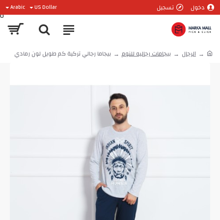
دخول
تسجيل
Arabic
US Dollar
0
الرجال
بيجامات رجاليه للنوم
بيجاما رجالي تركية كم طويل لون رمادي