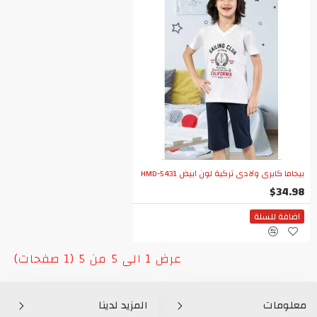
بيجاما كابري ولادي تركية لون ابيض HMD-5431
$34.98
اضافة للسلة
عرض 1 الى 5 من 5 (1 صفحات)
معلومات
المزيد لدينا