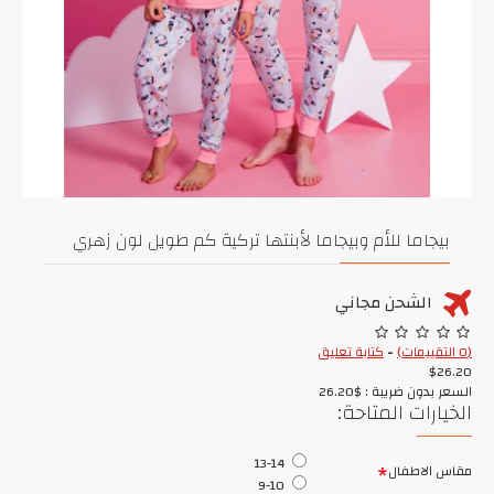
بيجاما للأم وبيجاما لأبنتها تركية كم طويل لون زهري
الشحن مجاني
(0 التقييمات)
-
كتابة تعليق
$26.20
السعر بدون ضريبة : $26.20
الخيارات المتاحة:
13-14
مقاس الاطفال
9-10