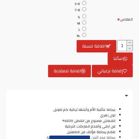
5-6
7-8
S
المقاس
M
L
XL
اضافة للسلة
اسألنا
إضافة لرغباتي
اضافة للمقارنة
بيجاما عائلية الأم وأبنتها تركية كم طويل
لون زهري
القماش مصنوع من القطن 100%
من ارقى وأفخم الماركات التركية
طقم بيجامة مؤلف من قطعتين
بيجاما عدد اثنين : بيجاما نسائية + بيجاما بناتية