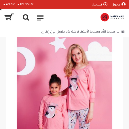
دخول
تسجيل
Arabic
US Dollar
0
بيجاما للأم وبيجاما لأبنتها تركية كم طويل لون زهري