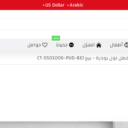
US Dollar
Arabic
new
أطفال
المنزل
جديدنا
حوامل
 بيج CT-5501006-PUD-BEJ