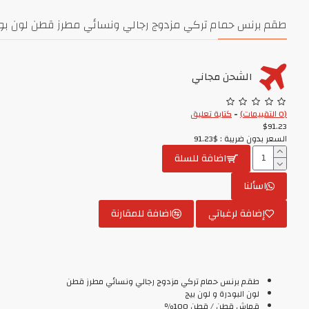
طقم برنس حمام تركي مزدوج رجالي ونسائي مطرز قطن لون بودرة - بيج -PUD-BEJ
الشحن مجاني
(0 التقييمات)
-
كتابة تعليق
$91.23
السعر بدون ضريبة : $91.23
اضافة للسلة
اسألنا
إضافة لرغباتي
اضافة للمقارنة
طقم برنس حمام تركي مزدوج رجالي ونسائي مطرز قطن
لون البودرة و لون بيج
قماش قطن / قطن 100٪