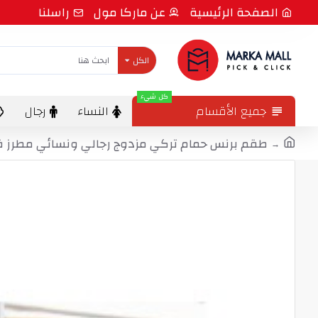
الصفحة الرئيسية
عن ماركا مول
راسلنا
الكل
كل شيء
جميع الأقسام
النساء
رجال
طقم برنس حمام تركي مزدوج رجالي ونسائي مطرز قطن لون بودرة -