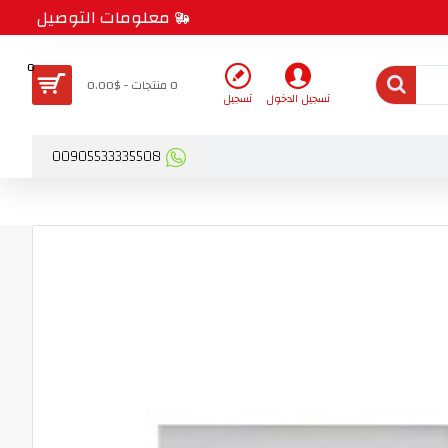
معلومات التوصيل
0
0 منتجات - $0.00
تسجيل الدخول
تسجيل
00905533335508