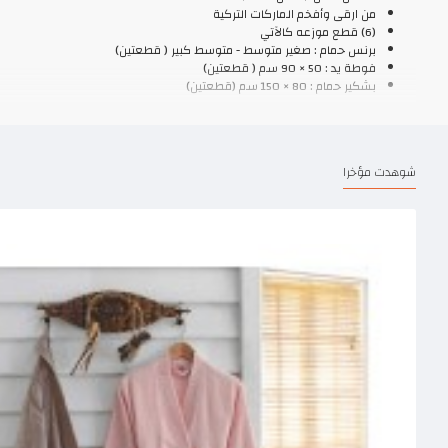
من ارقى وأفخم الماركات التركية
(6) قطع موزعه كالآتي
برنس حمام : صغير متوسط - متوسط كبير ( قطعتين)
فوطة يد : 50 × 90 سم ( قطعتين)
بشكير حمام : 80 × 150 سم (قطعتين)
شوهدت مؤخرا