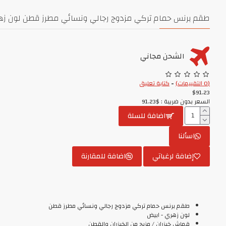
طقم برنس حمام تركي مزدوج رجالي ونسائي مطرز قطن لون زهري - ابيض MB-BYZ
الشحن مجاني
(0 التقييمات)
-
كتابة تعليق
$91.23
السعر بدون ضريبة : $91.23
اضافة للسلة
اسألنا
إضافة لرغباتي
اضافة للمقارنة
طقم برنس حمام تركي مزدوج رجالي ونسائي مطرز قطن
لون زهري - ابيض
قماش خيزران / مزيج من الخيزران والقطن