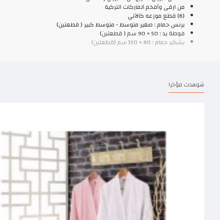
من ارقى وأفخم الماركات التركية
(6) قطع موزعه كالآتي
برنس حمام : صغير متوسط - متوسط كبير ( قطعتين)
فوطة يد : 50 × 90 سم ( قطعتين)
بشكير حمام : 80 × 150 سم (قطعتين)
شوهدت مؤخرا