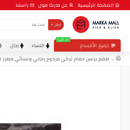
الصفحة الرئيسية
عن ماركا مول
راسلنا
الكل
كل شيء
جميع الأقسام
النساء
رجال
طقم برنس حمام تركي مزدوج رجالي ونسائي مطرز قطن لون زهري -