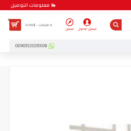
معلومات التوصيل
0
0 منتجات - $0.00
تسجيل الدخول
تسجيل
00905533335508