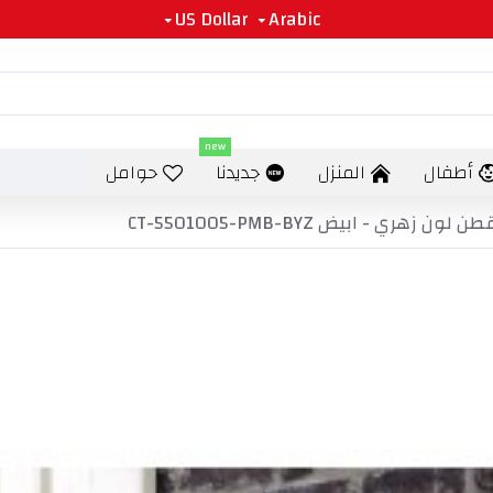
US Dollar
Arabic
new
أطفال
المنزل
جديدنا
حوامل
 ابيض CT-5501005-PMB-BYZ