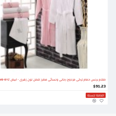
طقم برنس حمام تركي مزدوج رجالي ونسائي مطرز قطن لون زهري - ابيض CT-5501005-PMB-BYZ
$91.23
اضافة للسلة