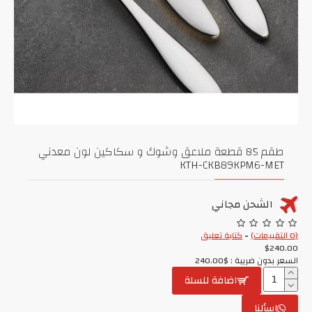
طقم 85 قطعة ملاعق وشوك و سكاكين لون معدني
KTH-CKB89KPM6-MET
الشحن مجاني
(0 التقييمات)
-
كتابة تعليق
$240.00
السعر بدون ضريبة : $240.00
اضافة للسلة
اسألنا