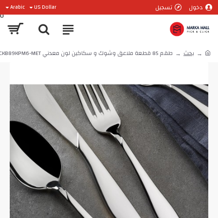
دخول
تسجيل
Arabic
US Dollar
0
بحث
طقم 85 قطعة ملاعق وشوك و سكاكين لون معدني KTH-CKB89KPM6-MET