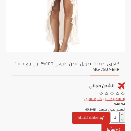
لانجري صبحلك طويل قطن طبيعي 100% لون بيج خافت
MG-7507-EKR
الشحن مجاني
(0 التقييمات)
-
كتابة تعليق
$46.94
السعر بدون ضريبة : $46.94
اضافة للسلة
اسألنا