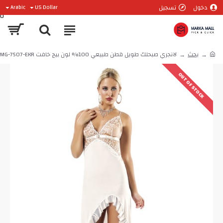
دخول
تسجيل
Arabic
US Dollar
0
بحث
لانجري صبحلك طويل قطن طبيعي 100% لون بيج خافت MG-7507-EKR
OUT OF STOCK