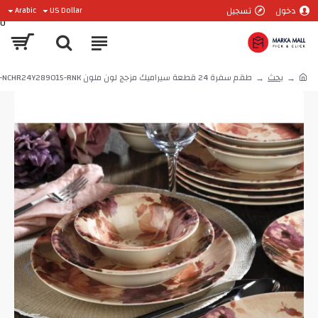
دخول
تسجيل
Arabic
US Dollar
0
بحث
طقم سفرة 24 قطعة سيراميك مزجج لون ملون KTH-NCHR24Y289015-RNK