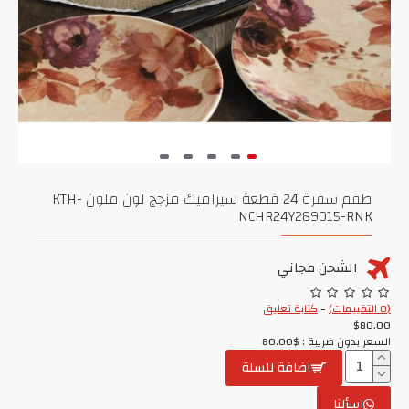
طقم سفرة 24 قطعة سيراميك مزجج لون ملون KTH-
NCHR24Y289015-RNK
الشحن مجاني
(0 التقييمات)
-
كتابة تعليق
$80.00
السعر بدون ضريبة : $80.00
اضافة للسلة
اسألنا