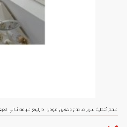
طقم أغطية سرير مزدوج وجهين موديل دارلينغ طباعة ثلاثي الابعاد رانفورس