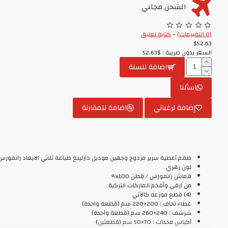
الشحن مجاني
(0 التقييمات)
-
كتابة تعليق
$52.63
السعر بدون ضريبة : $52.63
اضافة للسلة
اسألنا
إضافة لرغباتي
اضافة للمقارنة
طقم أغطية سرير مزدوج وجهين موديل دارلينغ طباعة ثلاثي الابعاد رانفورس
لون زهري
قماش رانفورس / قطن 100%
من ارقى وأفخم الماركات التركية
(4) قطع موزعه كالآتي
غطاء لحاف : 200×220 سم (قطعة واحدة)
شرشف : 240×260 سم (قطعة واحدة)
أكياس مخدات : 70×50 سم (قطعتين)