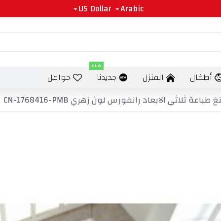
US Dollar
Arabic
new
أطفال
المنزل
جديدنا
حوامل
لاثي الابعاد رانفورس لون زهري CN-1768416-PMB