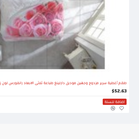
طقم أغطية سرير مزدوج وجهين موديل دارلينغ طباعة ثلاثي الابعاد رانفورس لون زهري 68416-PMB
$52.63
اضافة للسلة