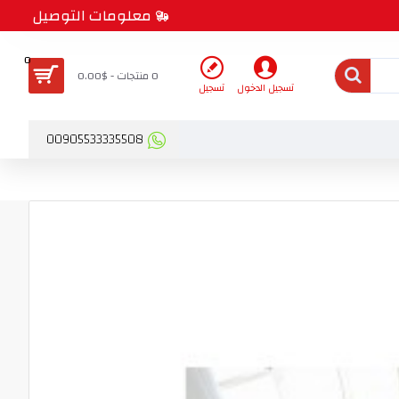
معلومات التوصيل
0
0 منتجات - $0.00
تسجيل الدخول
تسجيل
00905533335508