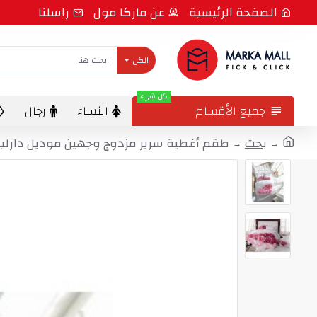
الصفحة الرئيسية
عن ماركا مول
راسلنا
الكل
كل شيء
جميع الأقسام
النساء
رجال
بحث
طقم أغطية سرير مزدوج وجهين موديل دارلينغ طباعة ث